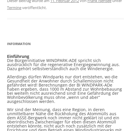
Dieser Beitrag wurde am
11. Februar 2012
von
Frank Isensee
unter
Termine
veröffentlicht.
INFORMATION
Einführung
Die Bürgerinitiative WINDPARK-ADE spricht sich
ausdrücklich für die regenerative Energiegewinnung aus.
Dazu gehört selbstverständlich auch die Windenergie.
Allerdings dürfen Windparks nur dort entstehen, wo die
Gesundheit der Anwohner durch Schallemission nicht
gefährdet wird! Berechnungen der BI WINDPARK-ADe
haben ergeben, dass 1000 m Abstand zur Wohnbebauung
bei weitem nicht ausreichend sind! Eine Gefährdung der
Wohnbevölkerung muss ohne „wenn und aber“
ausgeschlossen werden.
Wir sind der Meinung, dass eine Region, in deren
unmittelbarer Nähe die Rückholung des Atommülls aus
dem ASSE-Bergwerk noch immer nicht geklärt ist und ein
oberirdisches Zwischenlager für eben diesen Atommüll
entstehen könnte, nicht auch noch zusätzlich mit der
Errichtung und dem Betrieb eines Windindustrieparks mit