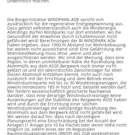
unkenntlich machen.
Die Bürgerinitiative WINDPARK-ADE spricht sich
ausdrücklich für die regenerative Energiegewinnung aus.
Dazu gehört selbstverständlich auch die Windenergie.
Allerdings dürfen Windparks nur dort entstehen, wo die
Gesundheit der Anwohner durch Schallemission nicht
gefährdet wird! Berechnungen der BI WINDPARK-ADe
haben ergeben, dass 1000 m Abstand zur Wohnbebauung
bei weitem nicht ausreichend sind! Eine Gefährdung der
Wohnbevölkerung muss ohne „wenn und aber“
ausgeschlossen werden. Wir sind der Meinung, dass eine
Region, in deren unmittelbarer Nähe die Rückholung des
Atommülls aus dem ASSE-Bergwerk noch immer nicht
geklärt ist und ein oberirdisches Zwischenlager für eben
diesen Atommüll entstehen könnte, nicht auch noch
zusätzlich mit der Errichtung und dem Betrieb eines
Windindustrieparks mit bis zu 30 Windenergieanlagen, die
jeweils mindestens 185 m hoch sind, belastet werden darf.
Wir fordern wissenschaftlich gesicherte Nachweise
darüber, dass eine derartige Windindustrieanlage keine
Auswirkungen auf die Stabilität des Bergwerks ASSE haben
wird und durch die Errichtung einer solchen
Windindustrieanlage die vollständige Rückholung des
Atommülls aus dem Bergwerk ASSE nicht gefährdet wird.
Wir weisen darauf hin, dass nach derzeitigem
Planungsrecht eine Einschränkung bei der Anzahl der
Anlagen (1 Anlage pro 10 ha Fläche) oder deren Höhe nicht
möglich ist, sofern eines der im Regionalen
Raumordnugsprogramm (RROP) des ZGB vorgesehenen